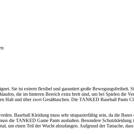
en
t. Sie ist extrem flexibel und garantiert große Bewegungsfreiheit. Si
chlaufen, die im hinteren Bereich extra breit sind, um bei Spielen die 
en Halt und über zwei Gesäßtaschen. Die TANKED Baseball Pants Clas
den. Baseball Kleidung muss sehr strapazierfähig sein, da die Bases o
r muss die TANKED Game Pants aushalten. Besondere Schutzkleidung is
ial, um einen Teil der Wucht abzufangen. Aufgrund der Tatsache, das